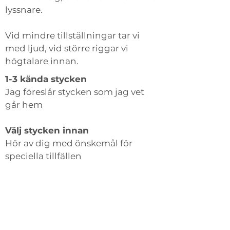
lyssnare.
Vid mindre tillställningar tar vi
med ljud, vid större riggar vi
högtalare innan.
1-3 kända stycken
Jag föreslår stycken som jag vet
går hem
Välj stycken innan
Hör av dig med önskemål för
speciella tillfällen
Större tillställning så riggar vi
ljudet innan
Effekten blir magnifik